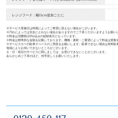
レンジフード：幅15cm追加ごとに
※サービス実施日は時期によってご希望に添えない場合がございます。
※汚れによっては完全にとれない場合がありますのでご了承くださいますようお願い
※料金は消費税(10%)込みの総額表示となっています。
※料金は標準的な金額を記載しております。機種・素材・ご要望によって料金は変動
※サービスカーの駐車スペースのご用意をお願いします。駐車できない場合は有料駐
地域によりお伺いできないところがございます。
土・日・祝日のサービスに関しましては、お受けできないことがございます。
あらかじめご了承のほど、何卒宜しくお願いいたします。